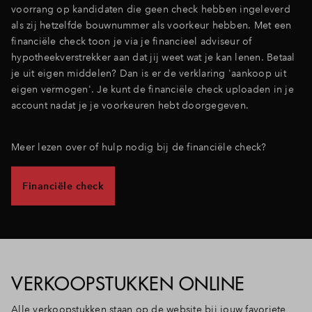
'online kopen' dan ontvang je jouw koopcontract binnen
voorrang op kandidaten die geen check hebben ingeleverd
enkele dagen via de mail en teken je vanaf de bank
als zij hetzelfde bouwnummer als voorkeur hebben. Met een
zonder tussenkomst van de makelaar. Je doet dit met
financiële check toon je via je financieel adviseur of
IDIN (een dienst van de bank waarmee je je als
hypotheekverstrekker aan dat jij weet wat je kan lenen. Betaal
consument bij andere organisaties vertrouwd en veilig
je uit eigen middelen? Dan is er de verklaring 'aankoop uit
kan identificeren).
eigen vermogen'. Je kunt de financiële check uploaden in je
account nadat je je voorkeuren hebt doorgegeven.
Meer lezen over of hulp nodig bij de financiële check?
Financiële check
VERKOOPSTUKKEN ONLINE
Alle verkoopstukken staan op de website bij jouw favoriete