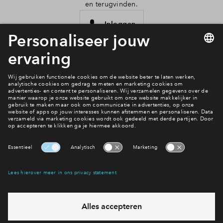
en terugvinden.
Inloggen
Interesse? Meld je dan snel aan
Hiermee blijf je op de hoogte van het belangrijkste nieuws en
eventuele projecten
Ja, ik wil mij aanmelden
Heb je een vraag en wil je direct antwoord? Bel ons op
088 -
7122152
6 dagen per week beschikbaar (behalve tijdens
feestdagen)