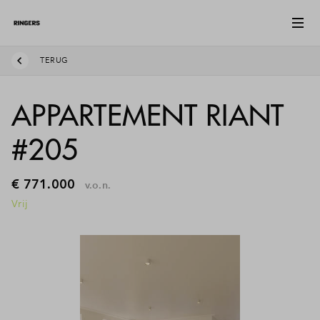
TERUG
APPARTEMENT RIANT
#205
€ 771.000
v.o.n.
Vrij