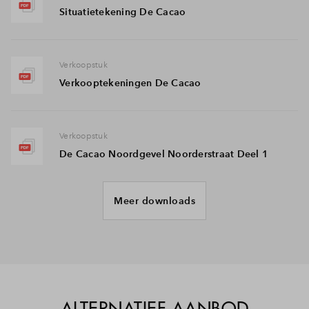
Situatietekening De Cacao
Verkoopstuk
Verkooptekeningen De Cacao
Verkoopstuk
De Cacao Noordgevel Noorderstraat Deel 1
Meer downloads
Verkoopstuk
De Cacao Noordgevel Noorderstraat Deel 2
Verkoopstuk
De Cacao Westgevel Dakzijde Parkeergarage
ALTERNATIEF AANBOD