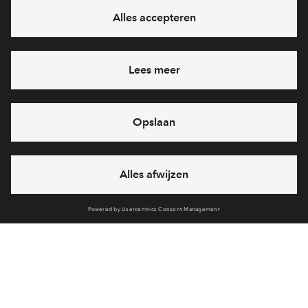
Ja, ik wil mij aanmelden
Heb je een vraag en wil je direct antwoord? Bel ons op
088 -
7122152
6 dagen per week beschikbaar (behalve tijdens
feestdagen)
vandaag van
09:00 - 18:00 uur
via chat en telefoon
Cookies
Over BPD
Disclaimer