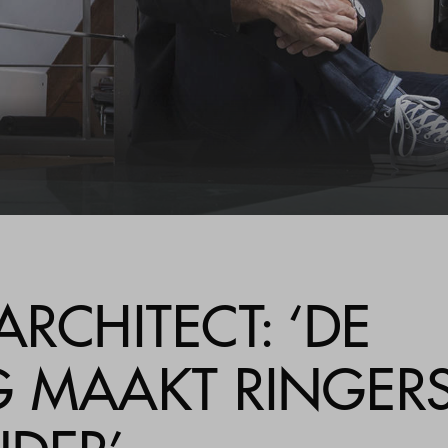
estelde vragen
ct
ARCHITECT: ‘DE
G MAAKT RINGER