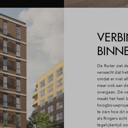
VERB
BINN
De Ruiter ziet d
verwacht dat het
omdat er niet a
maar ook aan de
overgaan. De ve
maakt het heel b
hoogbouwproject
te zien hoe dit 
als Ringers echt
tegelijkertijd o