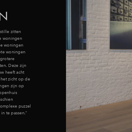
N
ille zitten
le woningen
ine woningen
rote woningen
 grotere
ten. Deze zijn
uw heeft acht
het zicht op de
ngen zijn op
appenhuis
sschien
complexe puzzel
in te passen.”