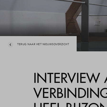
Veelg
Conta
TERUG NAAR HET NIEUWSOVERZICHT
INTERVIEW 
VERBINDIN