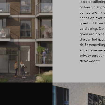
is de detailleri
ontwerp niet goe
een belangrijk d
net na opleverin
goed zichtbare 
verdieping. Dat
goed aan op het
die aan het naa
de fietsenstall
anderhalve meter
privacy oogpunt,
straat woont.”