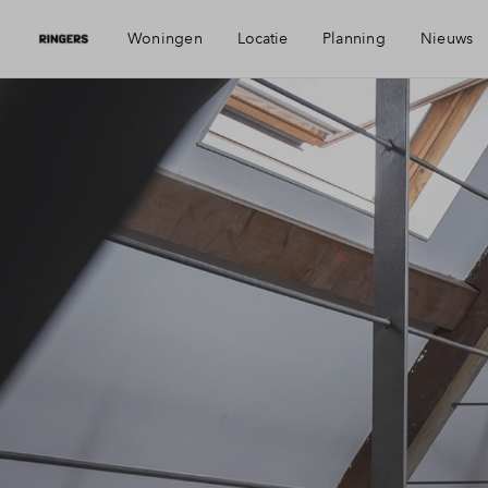
Woningen
Locatie
Planning
Nieuws
Visie
Mijn 
Bereikbaarheid
Finan
Voorzieningen
Finan
Geschiedenis
Toewi
Alkmaar
Woni