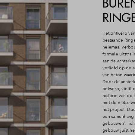
BURE
RINGE
Het ontwerp van 
bestaande Ringe
helemaal verbou
formele uitstral
aan de achterkan
verliefd op de 
van beton waart
Door de achterk
ontwerp, vindt e
historie van de 
met de metselwe
het project. Do
een samenhang 
gebouwen”, lich
gebouw juist he