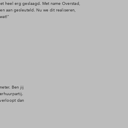
het heel erg geslaagd. Met name Overstad,
ren aan gesleuteld. Nu we dit realiseren,
wat!”
eter. Ben jij
rhuurpartij.
 verloopt dan