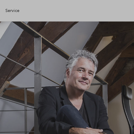
Service
Eigen Huis
ciele check
ciering
jzing
ng kopen