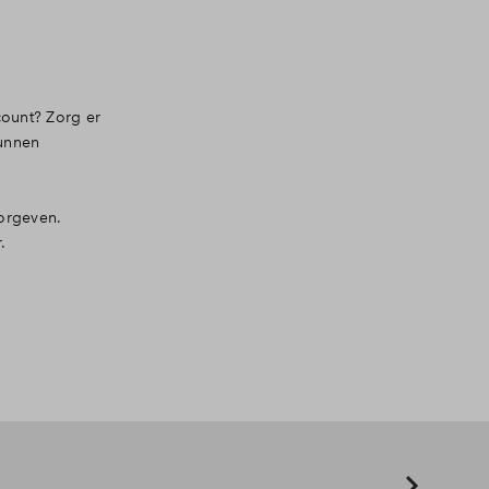
count? Zorg er
kunnen
oorgeven.
.