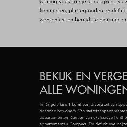
woningtypes kon je al bekijken. Nu 
kenmerken, plattegronden en definiti
wensenlijst en bereidt je daarmee v
BEKIJK EN VERGE
ALLE WONINGE
In Ringers fase 1 komt een diversiteit aan ap
daarmee bewoners. Van startersappartementen
appartementen Riant en van exclusieve Pentho
appartementen Compact. De definitieve prijz