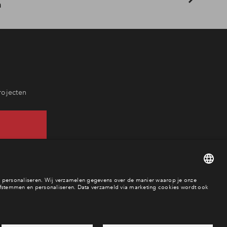
n
rojecten
52