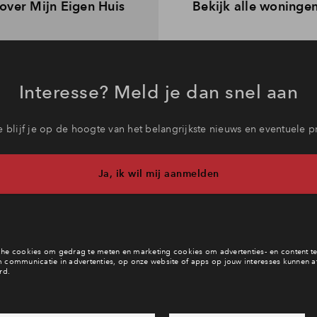
 over Mijn Eigen Huis
Bekijk alle woninge
Interesse? Meld je dan snel aan
 blijf je op de hoogte van het belangrijkste nieuws en eventuele p
Ja, ik wil mij aanmelden
b je een vraag en wil je direct antwoord? Bel ons op
088 - 71221
6 dagen per week beschikbaar (behalve tijdens feestdagen)
vandaag van
09:00 - 18:00 uur
via chat en telefoon