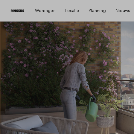
Woningen
Locatie
Planning
Nieuws
Visie
Mijn 
Bereikbaarheid
Finan
Voorzieningen
Finan
Geschiedenis
Toewi
Alkmaar
Woni