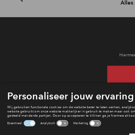
Alles
Hiermee
He