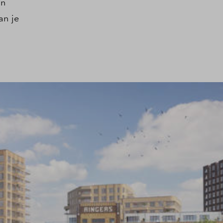
un
an je