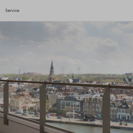
Service
Eigen Huis
ciele check
ciering
jzing
ng kopen