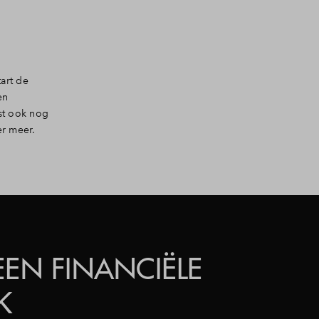
art de
en
st ook nog
er meer.
EEN FINANCIËLE
K