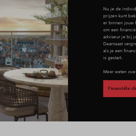
Nu je de indivi
prijzen kunt be
er binnen jouw b
om een financië
adviseur je bij 
Daarnaast vergr
als je een finan
is gestart.
Meer weten over 
Financiële c