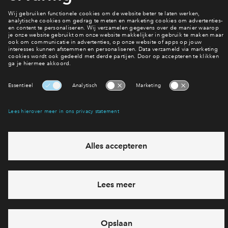
Vragen?
Neem contact met ons op
Interesse? Meld je dan snel aan
Hiermee blijf je op de hoogte van het belangrijkste nieuws en
eventuele projecten
Ja, ik wil mij aanmelden
Heb je een vraag en wil je direct antwoord? Bel ons op
088 -
7122152
6 dagen per week beschikbaar (behalve tijdens
feestdagen)
vandaag gesloten, vrijdag zijn we vanaf
09:00 uur weer