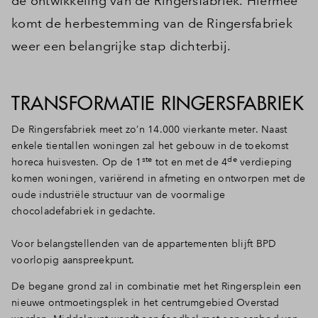
de ontwikkeling van de Ringersfabriek. Hiermee
komt de herbestemming van de Ringersfabriek
Inloggen
weer een belangrijke stap dichterbij.
TRANSFORMATIE RINGERSFABRIEK
De Ringersfabriek meet zo’n 14.000 vierkante meter. Naast
enkele tientallen woningen zal het gebouw in de toekomst
ste
de
horeca huisvesten. Op de 1
tot en met de 4
verdieping
komen woningen, variërend in afmeting en ontworpen met de
oude industriële structuur van de voormalige
chocoladefabriek in gedachte.
Voor belangstellenden van de appartementen blijft BPD
voorlopig aanspreekpunt.
De begane grond zal in combinatie met het Ringersplein een
nieuwe ontmoetingsplek in het centrumgebied Overstad