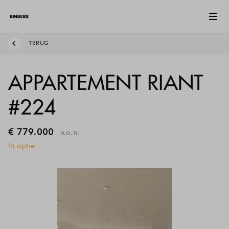
TERUG
APPARTEMENT RIANT
#224
€ 779.000
v.o.n.
In optie