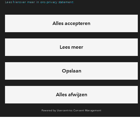
Ja, ik wil mij aanmelden
Heb je een vraag en wil je direct antwoord? Bel ons op
088 -
7122152
6 dagen per week beschikbaar (behalve tijdens
feestdagen)
vandaag van
09:00 - 18:00 uur
via chat en telefoon
Cookies
Over BPD
Disclaimer
Privacy statement