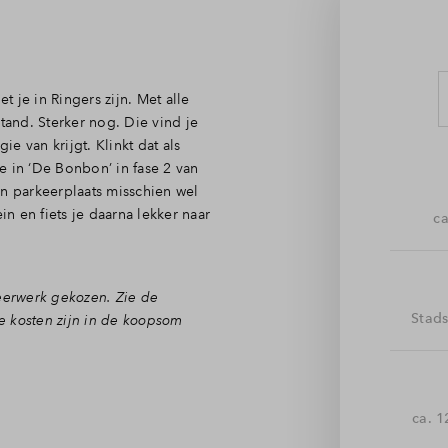
 je in Ringers zijn. Met alle
and. Sterker nog. Die vind je
ie van krijgt. Klinkt dat als
e in ‘De Bonbon’ in fase 2 van
en parkeerplaats misschien wel
in en fiets je daarna lekker naar
ca
eerwerk gekozen. Zie de
Stad
e kosten zijn in de koopsom
uwe appartement. Dit
ca. 1
ordeur in een