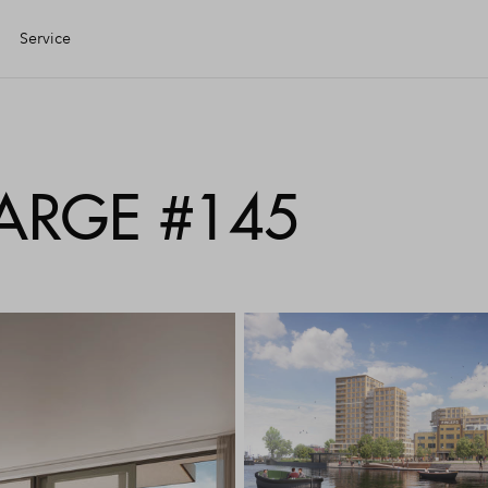
Service
Eigen Huis
ARGE #145
ciele check
ciering
jzing
ng kopen