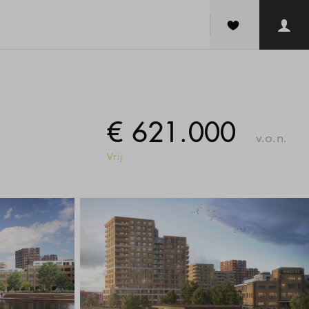
€ 621.000
v.o.n.
Vrij