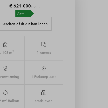
€ 621.000
v.o.n.
Bereken of ik dit kan lenen
2
. 108 m
4 kamers
sverwarming
1 Parkeerplaats
2
2 m
Balkon
stadsleven