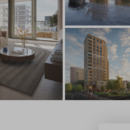
estelde vragen
ct