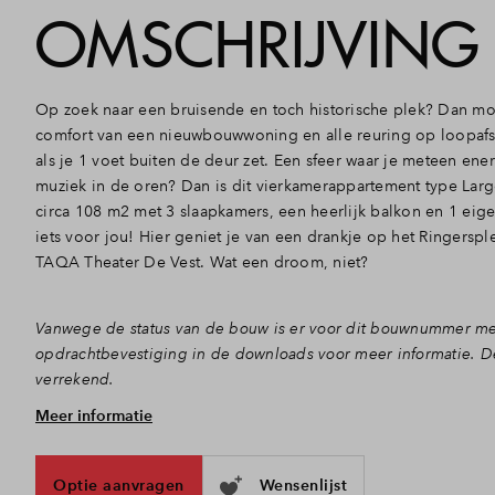
OMSCHRIJVING
Op zoek naar een bruisende en toch historische plek? Dan moet
comfort van een nieuwbouwwoning en alle reuring op loopafst
als je 1 voet buiten de deur zet. Een sfeer waar je meteen energ
muziek in de oren? Dan is dit vierkamerappartement type Larg
circa 108 m2 met 3 slaapkamers, een heerlijk balkon en 1 eig
iets voor jou! Hier geniet je van een drankje op het Ringersple
TAQA Theater De Vest. Wat een droom, niet?
Vanwege de status van de bouw is er voor dit bouwnummer m
opdrachtbevestiging in de downloads voor meer informatie. D
verrekend.
Meer informatie
Genieten vanaf heerlijk balkon!
Terwijl het volop bruist in Ringers, geniet jij van je gloednie
appartement bevindt zich op de 7e verdieping en heeft de vo
Optie aanvragen
Wensenlijst