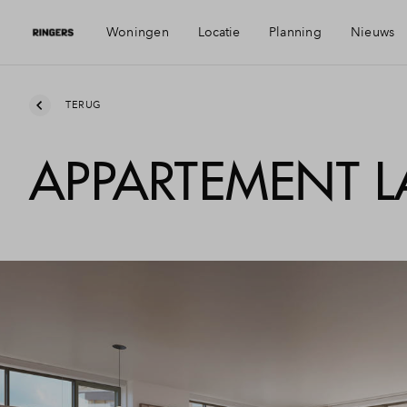
Woningen
Locatie
Planning
Nieuws
Visie
Mijn 
TERUG
APPARTEMENT L
Bereikbaarheid
Finan
Voorzieningen
Finan
Geschiedenis
Toewi
Alkmaar
Woni