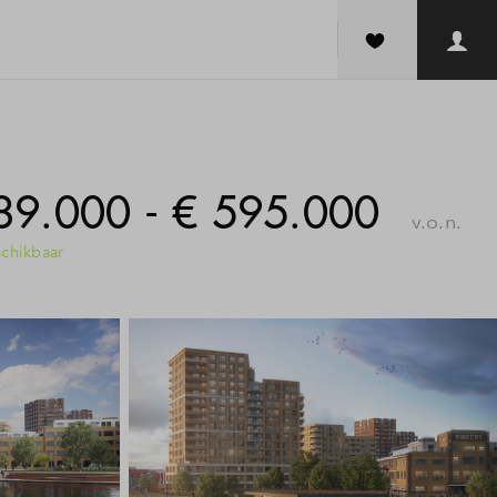
89.000 - € 595.000
v.o.n.
chikbaar