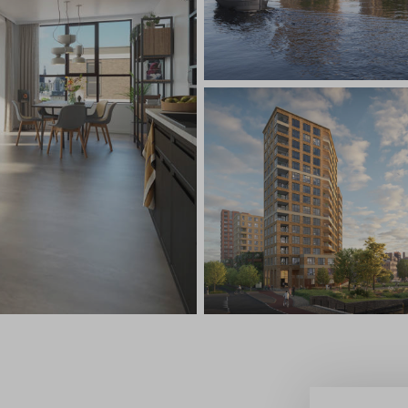
estelde vragen
ct