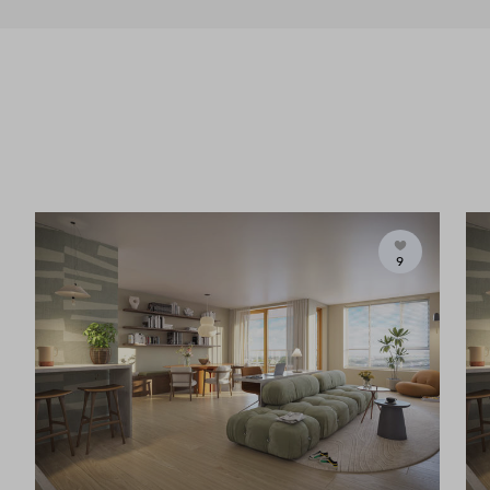
Juridisch stuk
Concept Koopovereenkomst Fa
Juridisch stuk
1E Erratum 213 Appartementen
9
Juridisch stuk
Akte Van Ondersplitsing Ringer