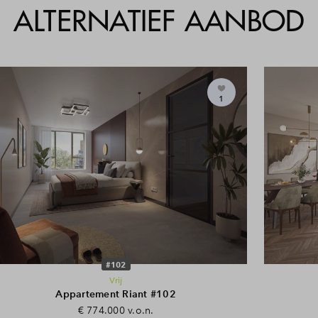
ALTERNATIEF AANBOD
 Ringers Dd 25 04 2024
1
s Parkeergarage D.D. 27 12 2023
#102
Vrij
Appartement Riant #102
€ 774.000 v.o.n.