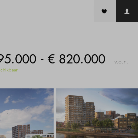
95.000 - € 820.000
v.o.n.
chikbaar