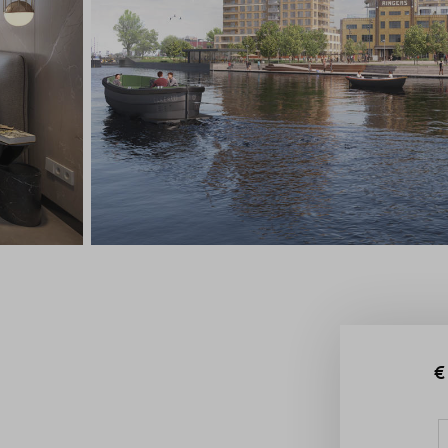
estelde vragen
ct
€