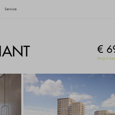
Service
Eigen Huis
IANT
€ 6
ciele check
Nog 6 bes
ciering
jzing
ng kopen