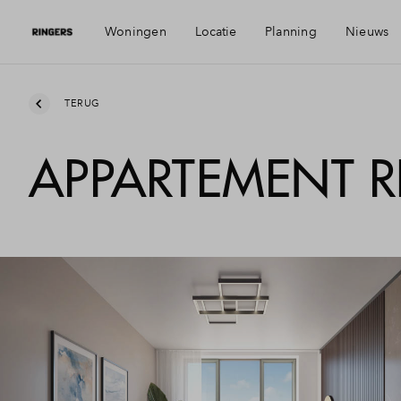
Woningen
Locatie
Planning
Nieuws
Visie
Mijn 
TERUG
APPARTEMENT R
Bereikbaarheid
Finan
Voorzieningen
Finan
Geschiedenis
Toewi
Alkmaar
Woni