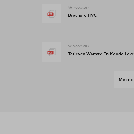
Verkoopstuk
Brochure HVC
Verkoopstuk
Tarieven Warmte En Koude Leve
Meer d
Verkoopstuk
Aansluitvoorwaarden Warmte 
Juridisch stuk
Concept Koopovereenkomst Fa