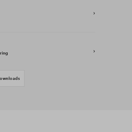
ring
ownloads
HVC Oktober 2018
se 2