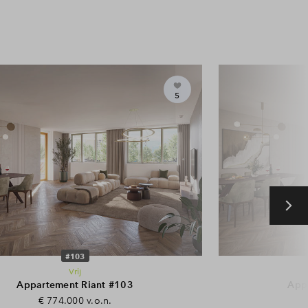
5
#103
Vrij
Appartement Riant #103
App
€ 774.000 v.o.n.