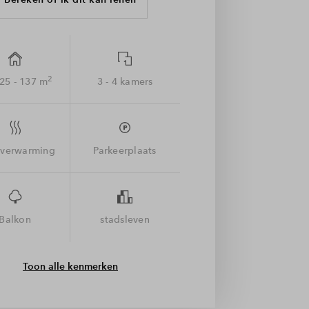
2
125 - 137 m
3 - 4 kamers
sverwarming
Parkeerplaats
Balkon
stadsleven
Toon alle kenmerken