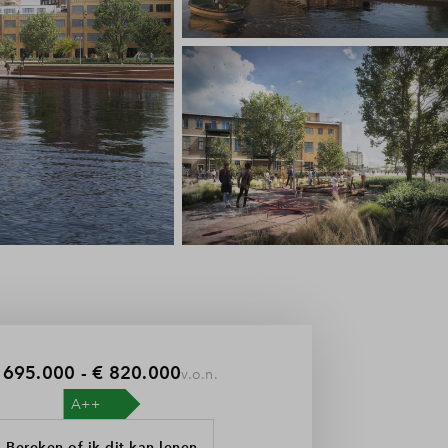
 695.000 - € 820.000
v.o.n.
Bereken of ik dit kan lenen