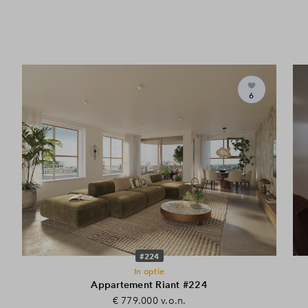
Juridisch stuk
1E Erratum 213 Appartementen
6
Juridisch stuk
Akte Van Ondersplitsing Ringer
Juridisch stuk
#224
Model Akte Van Levering
In optie
Appartement Riant #224
€ 779.000 v.o.n.