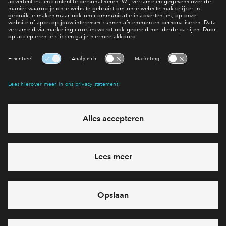
#323 Waaier
#325 Waaier
Comfort Plus
Vrij
Vrij
Appartement Compact #323
Appartement Comp
Waaier
Waaier
Flyer
€ 531.000 v.o.n.
€ 499.000 v.o
Brochure HVC
Ringers fase 1
Ringers fase 
Flyer
Tarieven Warmte En Koude Levering
Interesse? Meld je dan snel aan
Verkoopbrochure
Keukenbrochure Appartement Compact
Hiermee blijf je op de hoogte van het belangrijkste nieuws en
eventuele projecten
Verkoopstuk
Ja, ik wil mij aanmelden
Concept Bijdragen De Cacao