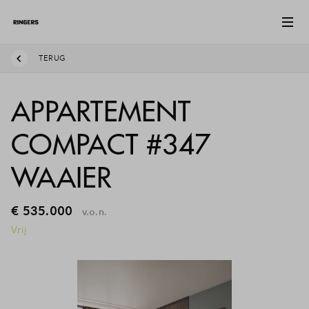
TERUG
APPARTEMENT
COMPACT #347
WAAIER
€ 535.000
v.o.n.
Vrij