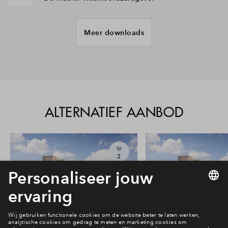
Meer downloads
Verkoopstuk
De Waaier Zuidwestgevel, Binnenwereld
Verkoopstuk
De Waaier Noordoostgevel, Noorderstraat
ALTERNATIEF AANBOD
Verkoopstuk
Afwerkbrochure Comfort Plus Ringers, 1 6
2
2023
Verkoopstuk
Handleiding Kopersbegeleiding En Opties