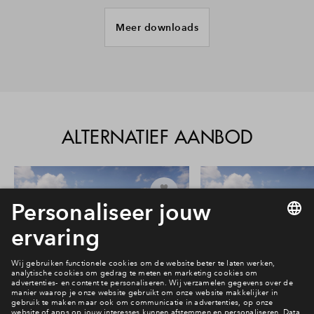
Meer downloads
Verkoopstuk
De Waaier Zuidwestgevel, Binnenwereld
Verkoopstuk
De Waaier Noordoostgevel, Noorderstraat
ALTERNATIEF AANBOD
Verkoopstuk
Afwerkbrochure Luxe Ringers, 1 6 2023
8
Verkoopstuk
Handleiding Kopersbegeleiding En Opties
Luxe
#316 Waaier
#310 Waaier
In optie
Vrij