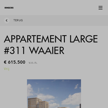
TERUG
APPARTEMENT LARGE
#311 WAAIER
€ 615.500
v.o.n.
Vrij