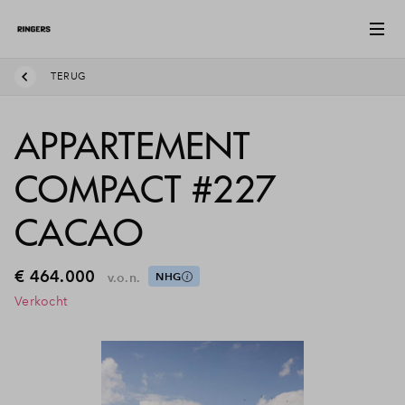
TERUG
APPARTEMENT
COMPACT #227
CACAO
€ 464.000
v.o.n.
NHG
Verkocht