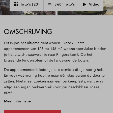
foto's (23)
360° foto's
Video
Inloggen
OMSCHRIJVING
Dit is pas het ultieme riant wonen! Deze 6 lichte
appartementen van 125 tot 146 m2 woonoppervlakte bieden
je het uitzicht waarvoor je naar Ringers komt. Op het
bruisende Ringersplein of de langsvarende boten.
De appartementen bieden je alle comfort die je nodig hebt.
En voor wat reuring hoef je maar één stap buiten de deur te
zetten. Niet meer zoeken naar een parkeerplaats, want er is
altijd een eigen parkeerplek voor jou beschikbaar. Ideaal,
niet?
Meer informatie
Beste van 2 werelden: alles dichtbij
Hier in Ringers heb je het beste van 2 werelden en woon je