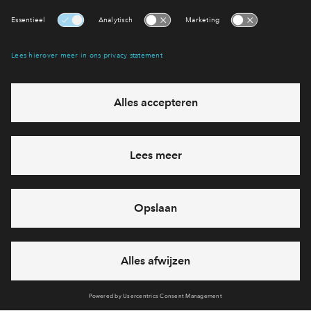
De Bonbon Geveloverzicht Westgevel,
Interesse? Meld je dan snel aan
Noorderkade
Hiermee blijf je op de hoogte van het belangrijkste nieuws en
eventuele projecten
Verkoopstuk
De Bonbon Geveloverzicht Oostgevel,
Ja, ik wil mij aanmelden
Pleinzijde
Heb je een vraag en wil je direct antwoord? Bel ons op
088 -
Verkoopstuk
7122152
De Bonbon Geveloverzicht Zuidwestgevel,
6 dagen per week beschikbaar (behalve tijdens
Noorderkade
feestdagen)
vandaag gesloten, vrijdag zijn we vanaf
09:00 uur weer
bereikbaar
Verkoopstuk
Afwerkbrochure Luxe Ringers, 1 6 2023
via chat en telefoon