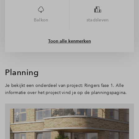
De weergegeven sfeerplattegrond betreft een indeling die
Balkon
stadsleven
binnen het woningtype veel voorkomt. Individuele
bouwnummers kunnen hiervan afwijken. De Artist Impressions
zijn naar creatieve vrijheid ingericht. Raadpleeg de
Toon alle kenmerken
verkoopdocumenten bij de start van de verkoop voor de juiste
afwerking van de appartementen.
Planning
Je bekijkt een onderdeel van project: Ringers fase 1. Alle
informatie over het project vind je op de planningspagina.